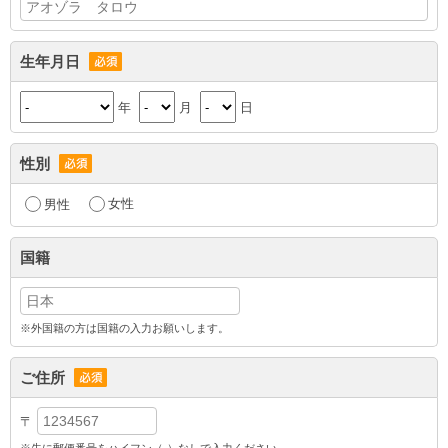
生年月日
年
月
日
性別
男性
女性
国籍
※外国籍の方は国籍の入力お願いします。
ご住所
〒