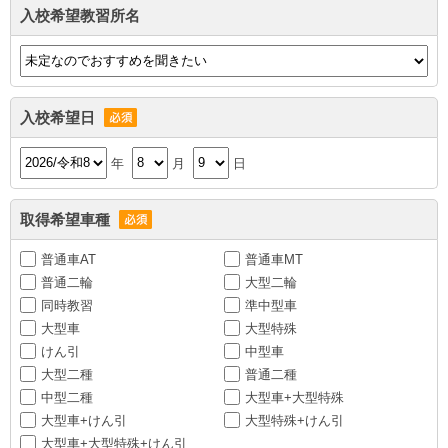
入校希望教習所名
入校希望日
年
月
日
取得希望車種
普通車AT
普通車MT
普通二輪
大型二輪
同時教習
準中型車
大型車
大型特殊
けん引
中型車
大型二種
普通二種
中型二種
大型車+大型特殊
大型車+けん引
大型特殊+けん引
大型車+大型特殊+けん引