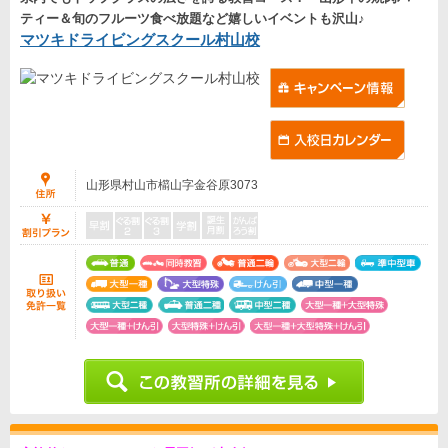
ティー＆旬のフルーツ食べ放題など嬉しいイベントも沢山♪
マツキドライビングスクール村山校
山形県村山市櫤山字金谷原3073