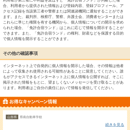
利用者が第三者に不利益を及ぼすと「免許合宿ランド」が判断した場
合、利用者から提供された情報および登録内容、登録プロフィール、ア
クセス記録を当該第三者や警察または関連諸機関に通知することができ
ます。また、裁判所、検察庁、警察、弁護士会、消費者センターまたは
これらに準じた権限を有する機関から、個人情報についての開示を求め
られた場合、「免許合宿ランド」はこれに応じて情報を開示することが
できます。また、「免許合宿ランド」の権利、財産などを保護する目的
で個人情報を開示することができます。
その他の確認事項
インターネット上で自発的に個人情報を開示した場合、その情報は他者
によって収集され使用される可能性があることに留意してください。誰
もがアクセスできるインターネット上に個人情報を公開すれば、そこに
掲示された情報をもとに、望ましくないメッセージを受け取ることがあ
ります。利用者はご自分の責任において情報を発信してください。
山形県
県南自動車学校
続きを見る