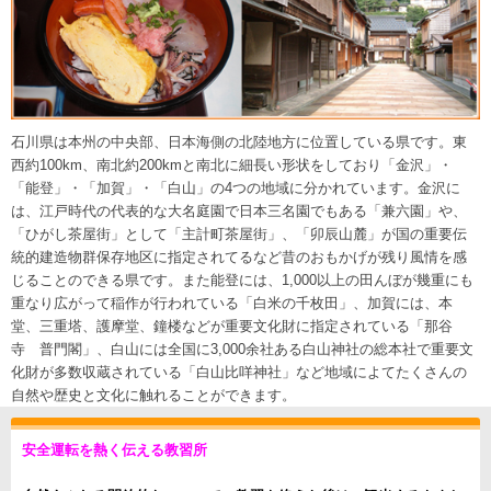
石川県は本州の中央部、日本海側の北陸地方に位置している県です。東
西約100km、南北約200kmと南北に細長い形状をしており「金沢」・
「能登」・「加賀」・「白山」の4つの地域に分かれています。金沢に
は、江戸時代の代表的な大名庭園で日本三名園でもある「兼六園」や、
「ひがし茶屋街」として「主計町茶屋街」、「卯辰山麓」が国の重要伝
統的建造物群保存地区に指定されてるなど昔のおもかげが残り風情を感
じることのできる県です。また能登には、1,000以上の田んぼが幾重にも
重なり広がって稲作が行われている「白米の千枚田」、加賀には、本
堂、三重塔、護摩堂、鐘楼などが重要文化財に指定されている「那谷
寺 普門閣」、白山には全国に3,000余社ある白山神社の総本社で重要文
化財が多数収蔵されている「白山比咩神社」など地域によてたくさんの
自然や歴史と文化に触れることができます。
安全運転を熱く伝える教習所