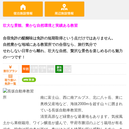
壮大な景観、豊かな自然環境と実績ある教習
合宿免許の醍醐味は免許の短期取得という点だけではありません。
自然豊かな地域にある教習所での合宿なら、旅行気分で
せわしない日常から離れ、壮大な自然、贅沢な景色を楽しめるのも魅力
の一つです！
南に富士山、西に南アルプス、北に八ヶ岳、東に
奥秩父産地など、海抜2000mを超す山々に囲まれ
ている長坂自動車教習所。
清里高原など緑豊かな避暑地もあります。気候風
土から果樹栽培、ワイン醸造が盛んで、甲府市勝沼のぶどう栽培が有名