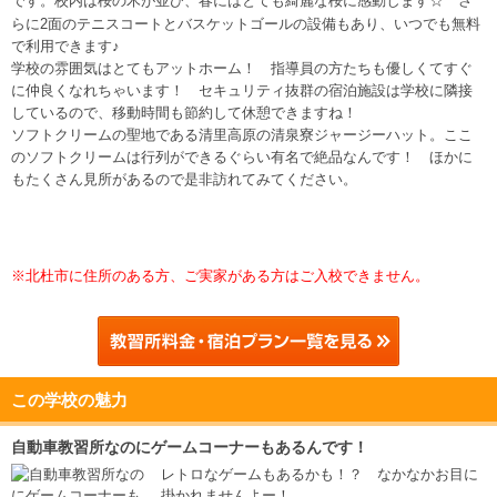
です。
校内は桜の木が並び、春にはとても綺麗な桜に感動します☆
さ
らに2面のテニスコートとバスケットゴールの設備もあり、いつでも無料
で利用できます♪
学校の雰囲気はとてもアットホーム！ 指導員の方たちも優しくてすぐ
に仲良くなれちゃいます！ セキュリティ抜群の宿泊施設は学校に隣接
しているので、移動時間も節約して休憩できますね！
ソフトクリームの聖地である清里高原の清泉寮ジャージーハット。ここ
のソフトクリームは行列ができるぐらい有名で絶品なんです！ ほかに
もたくさん見所があるので是非訪れてみてください。
※北杜市に住所のある方、ご実家がある方はご入校できません。
この学校の魅力
自動車教習所なのにゲームコーナーもあるんです！
レトロなゲームもあるかも！？ なかなかお目に
掛かれませんよー！