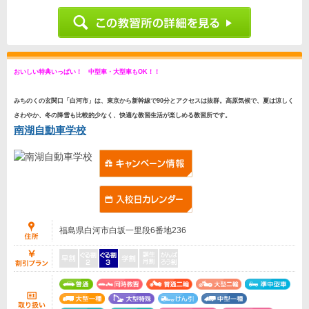
おいしい特典いっぱい！ 中型車・大型車もOK！！
みちのくの玄関口「白河市」は、東京から新幹線で90分とアクセスは抜群。高原気候で、夏は涼しく
さわやか、冬の降雪も比較的少なく、快適な教習生活が楽しめる教習所です。
南湖自動車学校
福島県白河市白坂一里段6番地236