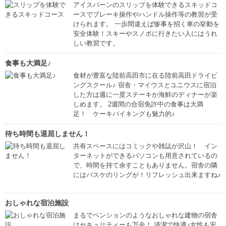
アイスバーンのスリップを体験できるスキッドコ
ースでブレーキ操作やハンドル操作等の教習が受
けられます。 一歩間違えば惨事を招く車の挙動を
安全体験！スキーやスノボに行きたい人にはうれ
しい教習です。
食事も大満足♪
食材が豊富な陸前高田市に在る陸前高田ドライビ
ングスクール♪ 宿舎・マイウスとユニウスに宿泊
した方は週に一度ステーキか海鮮のディナーが楽
しめます。 2週間の合宿免許中の食事は大満
足！ ケーキバイキングも魅力的♪
待ち時間も退屈しません！
共有スペースにはコミックや雑誌が沢山！ イン
ターネットができるパソコンも用意されているの
で、時間を持て余すこともありません。宿舎の隣
にはバスケのリングが！リフレッシュ出来ますね♪
おしゃれな宿泊施設
まるでペンションのようなおしゃれな建物の宿舎
はセキュリティーも万全！ 清潔で快適♪女性も安