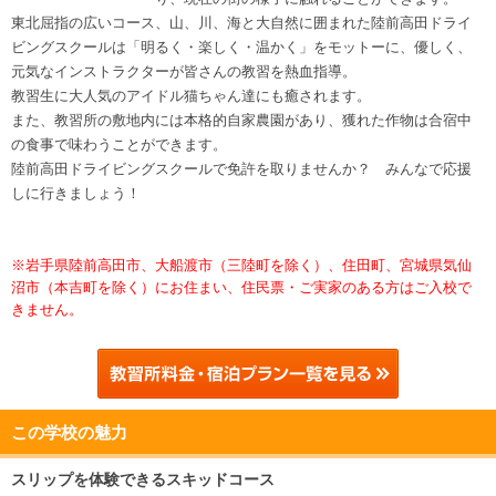
東北屈指の広いコース、山、川、海と大自然に囲まれた陸前高田ドライ
ビングスクールは「明るく・楽しく・温かく」をモットーに、優しく、
元気なインストラクターが皆さんの教習を熱血指導。
教習生に大人気のアイドル猫ちゃん達にも癒されます。
また、教習所の敷地内には本格的自家農園があり、獲れた作物は合宿中
の食事で味わうことができます。
陸前高田ドライビングスクールで免許を取りませんか？ みんなで応援
しに行きましょう！
※
岩手県陸前高田市、大船渡市（三陸町を除く）、住田町、宮
城県気仙
沼市（本吉町を除く）にお住まい
、住民票・ご実家のある方はご入校で
きません。
この学校の魅力
スリップを体験できるスキッドコース